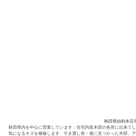
秋田補修研究所では住宅木部及びアルミサッシ・樹脂サッ
ドアやカウンターなどの補修はオレフィンシート、ダイノ
ケースによっては部分的なワックス充填と塗装による補修
秋田県由利本荘市に
秋田県内を中心に営業しています：住宅内装木部の各所に出来てし
気になるキズを補修します、引き渡し前・後に見つかった木部、